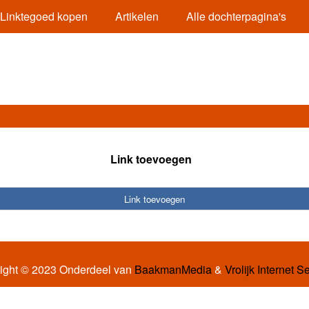
Linktegoed kopen
Artikelen
Alle dochterpagina's
Link toevoegen
Link toevoegen
ight © 2023 Onderdeel van
BaakmanMedia
&
Vrolijk Internet S