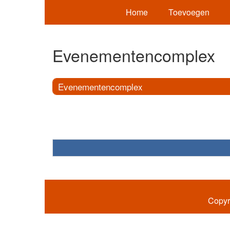
Home
Toevoegen
Evenementencomplex
Evenementencomplex
Copyr